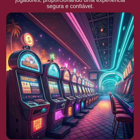
jogadores, proporcionando uma experiência
segura e confiável.