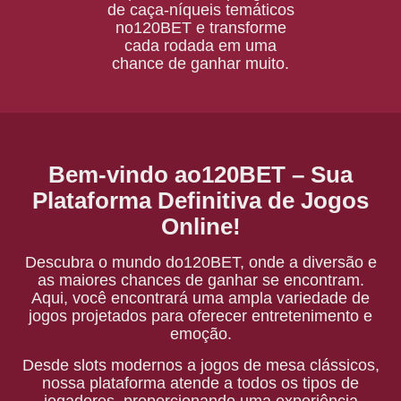
de caça-níqueis temáticos
no120BET e transforme
cada rodada em uma
chance de ganhar muito.
Bem-vindo ao120BET – Sua
Plataforma Definitiva de Jogos
Online!
Descubra o mundo do120BET, onde a diversão e
as maiores chances de ganhar se encontram.
Aqui, você encontrará uma ampla variedade de
jogos projetados para oferecer entretenimento e
emoção.
Desde slots modernos a jogos de mesa clássicos,
nossa plataforma atende a todos os tipos de