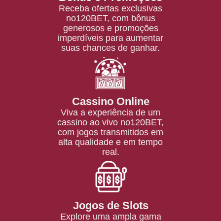
Receba ofertas exclusivas
no120BET, com bônus
generosos e promoções
imperdíveis para aumentar
suas chances de ganhar.
Cassino Online
Viva a experiência de um
cassino ao vivo no120BET,
com jogos transmitidos em
alta qualidade e em tempo
real.
Jogos de Slots
Explore uma ampla gama