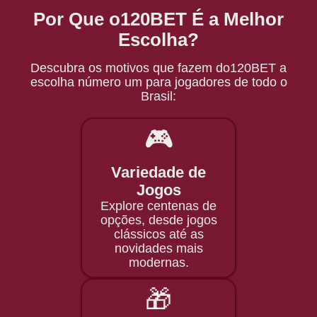
Por Que o120BET É a Melhor
Escolha?
Descubra os motivos que fazem do120BET a
escolha número um para jogadores de todo o
Brasil:
🎮
Variedade de
Jogos
Explore centenas de
opções, desde jogos
clássicos até as
novidades mais
modernas.
🎁