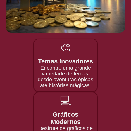
🎨
Temas Inovadores
Encontre uma grande
variedade de temas,
desde aventuras épicas
até histórias mágicas.
💻
Gráficos
Modernos
Desfrute de gráficos de