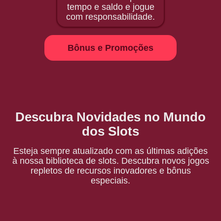
tempo e saldo e jogue
com responsabilidade.
Bônus e Promoções
Descubra Novidades no Mundo
dos Slots
Esteja sempre atualizado com as últimas adições
à nossa biblioteca de slots. Descubra novos jogos
repletos de recursos inovadores e bônus
especiais.