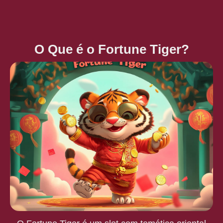
O Que é o Fortune Tiger?