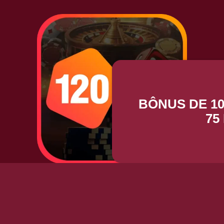
BÔNUS DE 100
75
120BET
MENU
Cassino
Slots
Bônus
Login
Aviator
Fortune Tiger