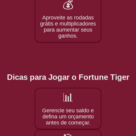
💰
Aproveite as rodadas
grátis e multiplicadores
para aumentar seus
ganhos.
Dicas para Jogar o Fortune Tiger
📊
Gerencie seu saldo e
defina um orçamento
antes de começar.